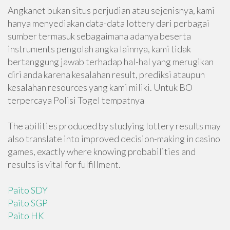
Angkanet bukan situs perjudian atau sejenisnya, kami
hanya menyediakan data-data lottery dari perbagai
sumber termasuk sebagaimana adanya beserta
instruments pengolah angka lainnya, kami tidak
bertanggung jawab terhadap hal-hal yang merugikan
diri anda karena kesalahan result, prediksi ataupun
kesalahan resources yang kami miliki. Untuk BO
terpercaya Polisi Togel tempatnya
The abilities produced by studying lottery results may
also translate into improved decision-making in casino
games, exactly where knowing probabilities and
results is vital for fulfillment.
Paito SDY
Paito SGP
Paito HK